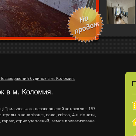
Незавершений будинок в м. Коломия.
П
 в м. Коломия.
иці Трильовського незавершений котедж заг: 157
ентральна каналізація, вода, світло, 4-и кімнати,
н, гараж, стрих утеплений, земля приватизована.