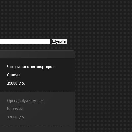
Чотирикімнатна квартира в
Снятині
19000 у.о.
Оренда будинку в м.
Коломия
17000 у.о.