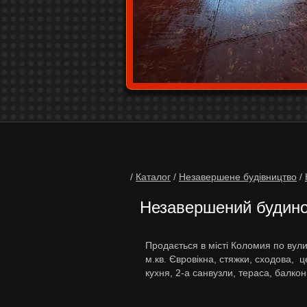
/
Каталог
/
Незавершене будівництво
/
Незавершений будинок
Продається в місті Коломия по вул
м.кв. Євровікна, стяжки, сходова, ц
кухня, 2-а санвузли, тераса, балко