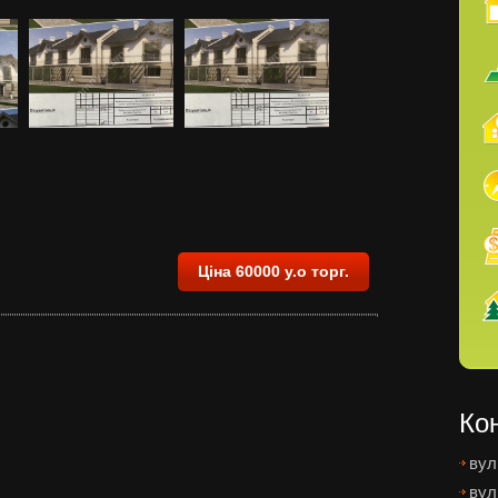
Ціна 60000 у.о торг.
Ко
вул
вул