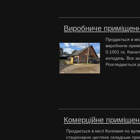
Виробниче приміщенн
Продається в мі
виробниче примі
0,1001 га. Канал
колодязь. Все 
Розглядаються рі
Комерційне приміщен
Продається в місті Коломия по вул
стаціонарне цегляне складське примі