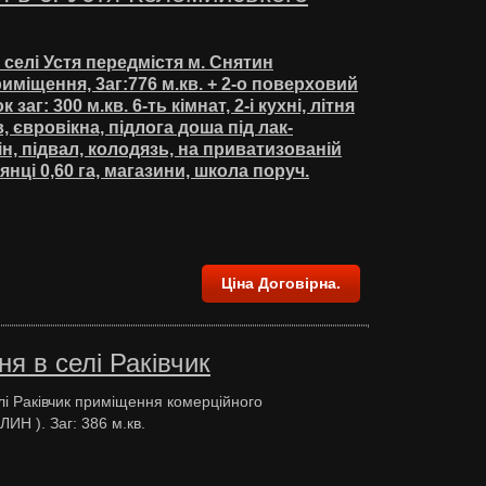
селі Устя передмістя м. Снятин
міщення, 3аг:776 м.кв. + 2-о поверховий
заг: 300 м.кв. 6-ть кімнат, 2-і кухні, літня
в, євровікна, підлога доша під лак-
ін, підвал, колодязь, на приватизованій
янці 0,60 га, магазини, школа поруч.
Ціна Договірна.
я в селі Раківчик
лі Раківчик приміщення комерційного
ИН ). Заг: 386 м.кв.