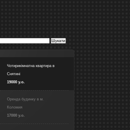
Чотирикімнатна квартира в
Снятині
19000 у.о.
Оренда будинку в м.
Коломия
17000 у.о.