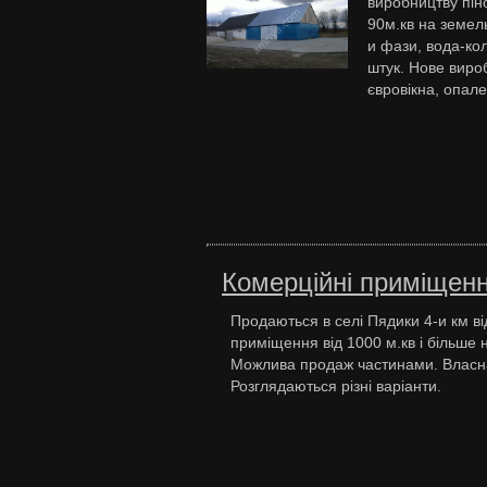
виробництву пін
90м.кв на земельн
и фази, вода-кол
штук. Нове вироб
євровікна, опал
Комерційні приміщенн
Продаються в селі Пядики 4-и км ві
приміщення від 1000 м.кв і більше 
Можлива продаж частинами. Власна
Розглядаються різні варіанти.