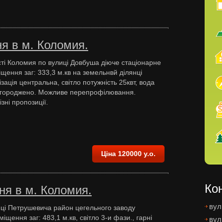
я в м. Коломия.
сті Коломия по вулиці Довбуша діюче стаціонарне
щення заг: 333,3 м.кв на земельнвй ділянці
ізація центральна, світло потужність 25квт, вода
загороджено. Можливе перепрофілювання.
зні пропозиції.
Ціна 120000 у.о.
Ко
ня в м. Коломия.
вул
иці Петрушевича район цегельного заводу
щення заг: 483,1 м.кв, світло 3-и фази., гарні
вул