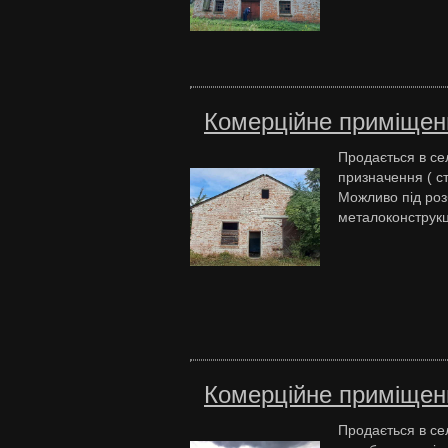
Комерційне приміщенн
Продається в се
призначення ( ст
Можливо під розб
металоконструкці
Комерційне приміщення
Продається в се