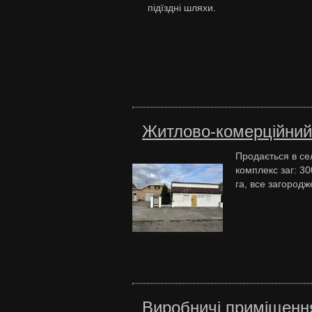
підїздні шляхи.
Житлово-комерційний 
Продається в се
комплекс заг: 30
га, все загородж
Виробничі приміщення