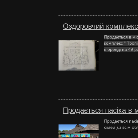
Оздоровчий комплекс 
Продається в мі
комплекс " Тропі
в оренді на 49 ро
Продається пасіка в м
Продається пасік
сімей ),з всім 