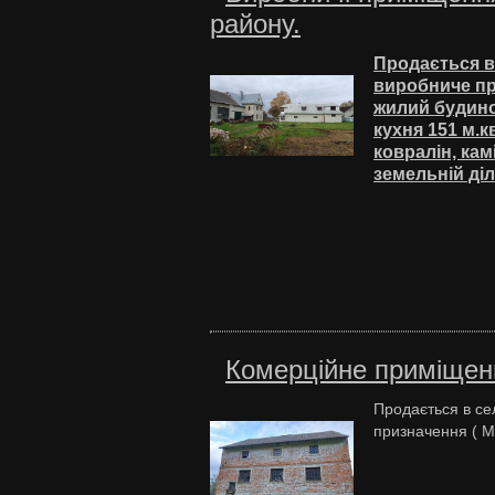
району.
Продається в 
виробниче при
жилий будинок 
кухня 151 м.к
ковралін, кам
земельній діл
Комерційне приміщенн
Продається в се
призначення ( МЛ