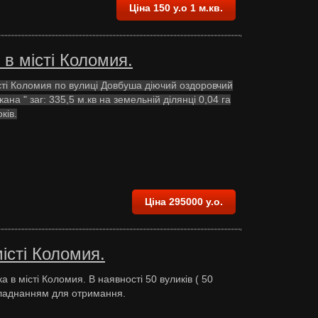
Ціна 150 у.о 1 м.кв.
в місті Коломия.
сті Коломия по вулиці Довбуша діючий оздоровчий
кана " заг: 335,5 м.кв на земельній ділянці 0,04 га
ків.
Ціна 295000 у.о.
істі Коломия.
а в місті Коломия. В наявності 50 вуликів ( 50
обладнанням для отримання.