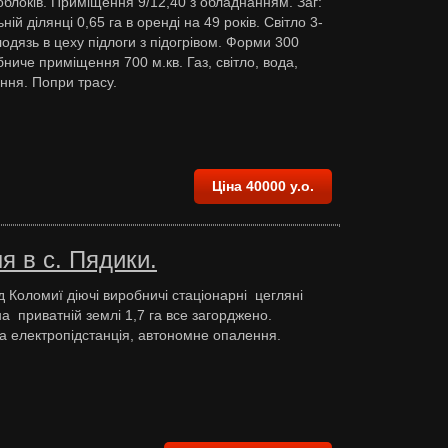
облоків. Приміщення 9/12,40 з обладнанням. Заг:
ій ділянці 0,65 га в оренді на 49 років. Світло 3-
одязь в цеху підлоги з підогрівом. Форми 300
ниче приміщення 700 м.кв. Газ, світло, вода,
ення. Попри трасу.
Ціна 40000 у.о.
я в с. Пядики.
д Коломиї діючі виробничі стаціонарні цегляні
на приватній землі 1,7 га все загорджено.
 електропідстанція, автономне опалення.