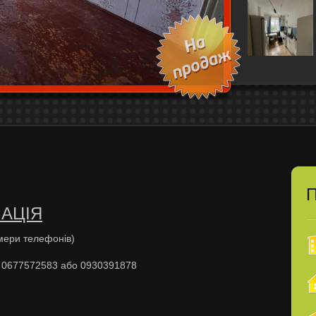
П
АЦІЯ
ація (номери телефонів)
 0677572583 або 0930391878