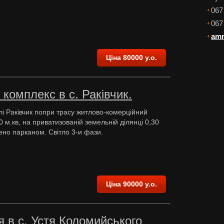
067
067
amr
Ціна 80000 у.о.
комплекс в с. Раківчик.
лі Раківчик попри трасу житлово-комерційний
0 м.кв, на приватизованій земельній ділянці 0,30
ено парканом. Світло 3-и фази.
Ціна 90000 у.о.
 в с. Устя Коломийського