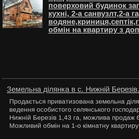
поверховий будинок заг: 
кухні, 2-а санвузлт,2-а 
водяне,криниця,септік
обмін на квартиру з до
Земельна ділянка в c. Нижній Березів
Продається приватизована земельна діля
ведення особистого селянського господар
Нижній Березів 1,43 га, можлива продаж 6
Можливий обмін на 1-о кімнатну квартиру