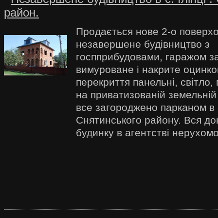
район.
Продається нове 2-о поверх
незавершене будівництво з
госпприбудовами, гаражом заг
вимуроване і накрите оцинк
перекриття панельні, світло, 
на приватизованій земельній 
все загороджено парканом в с
Снятинського району. Вся до
будинку в агентстві нерухомо