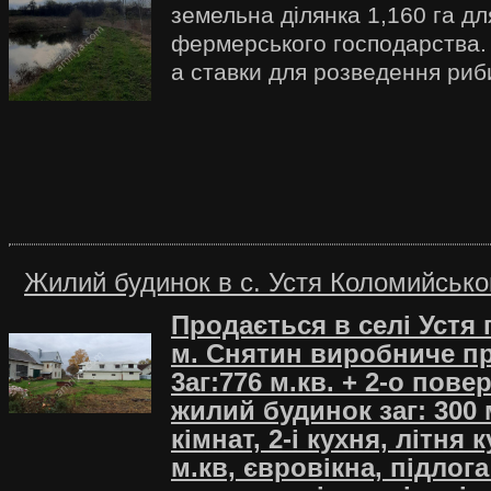
земельна ділянка 1,160 га д
фермерського господарства. Н
а ставки для розведення риб
Жилий будинок в c. Устя Коломийсько
Продається в селі Устя
м. Снятин виробниче п
3аг:776 м.кв. + 2-о пове
жилий будинок заг: 300 м
кімнат, 2-і кухня, літня 
м.кв, євровікна, підлог