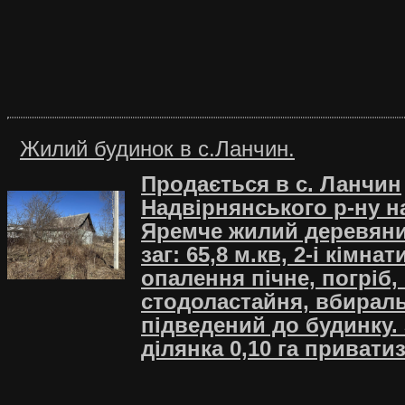
Жилий будинок в c.Ланчин.
Продається в с. Ланчин
Надвірнянського р-ну н
Яремче жилий деревяни
заг: 65,8 м.кв, 2-і кімнат
опалення пічне, погріб,
стодоластайня, вбираль
підведений до будинку.
ділянка 0,10 га привати