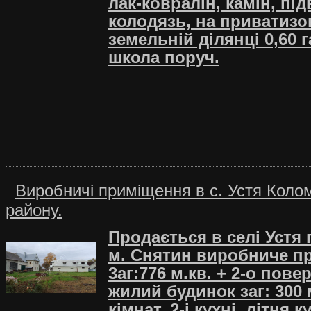
лак-ковралін, камін, під
колодязь, на приватизо
земельній ділянці 0,60 г
школа поруч.
Виробничі приміщення в с. Устя Коло
району.
Продається в селі Устя
м. Снятин виробниче п
3аг:776 м.кв. + 2-о пове
жилий будинок заг: 300 м
кімнат, 2-і кухні, літня к