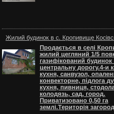
Жилий будинок в c. Кропивище Косівс
Продається в селі Кро
жилий цегляний 1/5 по
газифікований будинок 
центральну дорогу.4-и к
кухня, санвузол, опален
конвекторне, підлога ду
кухня, пивниця, стодола
колодязь, сад, город.
Приватизовано 0,50 га
землі.Територія загоро