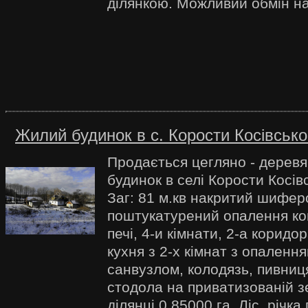
ділянкою. Можливий обмін на
Жилий будинок в с. Корости Косівськог
Продається цегляно - дерев
будинок в селі Корости Косів
Заг: 81 м.кв накритий шифер
поштукатурений опалення ко
печі, 4-и кімнати, 2-а коридо
кухня з 2-х кімнат з опалення
санвузлом, колодязь, пивниця
стодола на приватизованій з
ділянці 0,85000 га. Ліс, річка