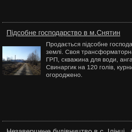
Підсобне господарство в м.Снятин
Продається підсобне господа
землі. Своя трансформаторна
ГРП, скважина для води, анга
Свинаргик на 120 голів, курни
огороджено.
Незавершене будівництво в с. Ілінці .