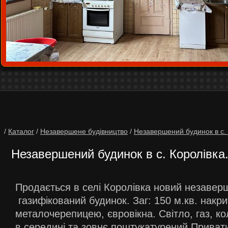
/
Каталог
/
Незавершене будівництво
/
Незавершений будинок в с. 
Незавершений будинок в с. Королівка
Продається в селі Королівка новий незавер
газифікований будинок. Заг: 150 м.кв. накр
металочерепицею, євровікна. Світло, газ, ко
в середині та зовнє поштукатурений.Привати