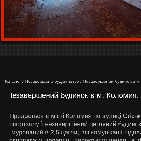
/
Каталог
/
Незавершене будівництво
/
Незавершений будинок в м.
Незавершений будинок в м. Коломия.
Продається в місті Коломия по вулиці Огієн
спортзалу ) незавершений цегляний будинок 
мурований в 2,5 цегли, всі комунікації підве
склопакетм деревяні, перекриття панельні,