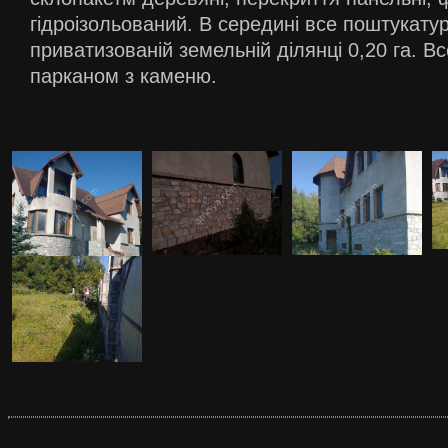
гідроізольований. В середині все поштукату
приватизованій земельній ділянці 0,20 га. В
парканом з каменю.