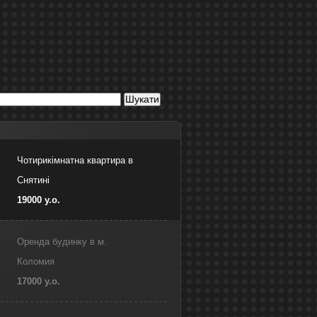
Чотирикімнатна квартира в
Снятині
19000 у.о.
Оренда будинку в м.
Коломия
17000 у.о.