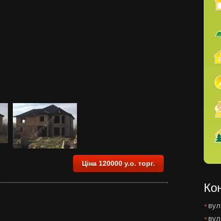
Ціна 120000 у.о. торг.
Ко
вул
вул