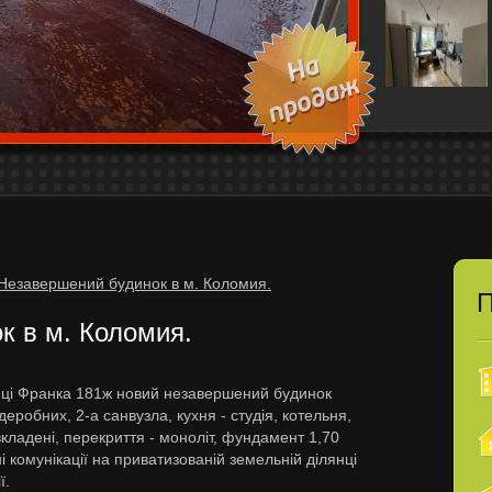
Незавершений будинок в м. Коломия.
П
 в м. Коломия.
лиці Франка 181ж новий незавершений будинок
деробних, 2-а санвузла, кухня - студія, котельня,
кладені, перекриття - моноліт, фундамент 1,70
і комунікації на приватизованій земельній ділянці
ї.