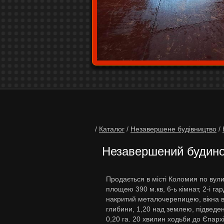
/
Каталог
/
Незавершене будівництво
/
Незавершений будинок
Продається в місті Коломия по ву
площею 390 м.кв, 6-ь кімнат, 2-і гар
накритий металочерепицею, вікна в
глибини, 1,20 над землею, підведен
0,20 га. 20 хвилин ходьби до Єпархі