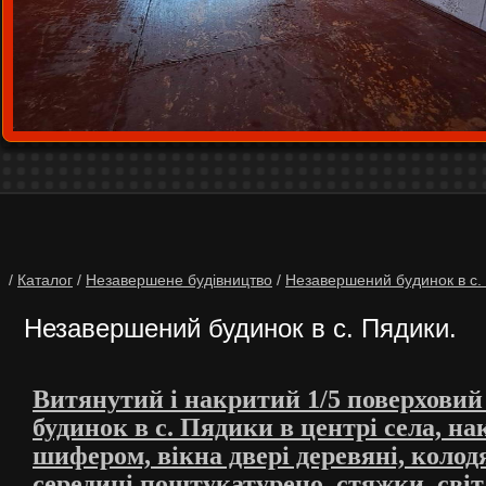
/
Каталог
/
Незавершене будівництво
/
Незавершений будинок в c.
Незавершений будинок в c. Пядики.
Витянутий і накритий 1/5 поверховий
будинок в с. Пядики в центрі села, н
шифером, вікна двері деревяні, колодя
середині поштукатурено, стяжки, світ