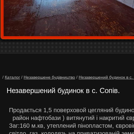
/
Каталог
/
Незавершене будівництво
/
Незавершений будинок в c. 
Незавершений будинок в c. Сопів.
Продається 1,5 поверховой цегляний будинок
район нафтобази ) витянутий і накритий є
Заг:160 м.кв, утеплений пінопластом, єврові
світло, газ, колодязь на приватизованій земе