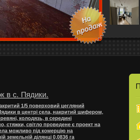
П
 в c. Пядики.
накритий 1/5 поверховий цегляний
Пядики в центрі села, накритий шифером,
еревяні, колодязь, в середині
, стяжки, світло проведене є проект на
села можливо під комерцію на
й земельній ділянці 0,0836 га