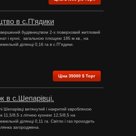
тво в с.П'ядики
вершений будівництвом 2-х поверховий житловий
мнат і кухні, загальною площею 185 м.кв., на
емельній ділянці 0,16 га в с.П"ядики.
Ціна 35000 $ Торг
 в c.Шепарівці.
лі Шепарівці витянутий і накритий євробляхою
 11,5/8,5 з літнею кухнею 12,5/8,5 на
емельній ділянці 0,11 га. Світло і газ проходить
Ділянка загороджена.