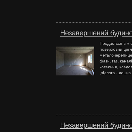
Незавершений будино
Продається в мі
поверховий цегл
металочерепицею
фази, газ, канал
котельня, кладов
,підлога - дошка
Незавершений будино