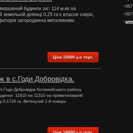
067
вершений будинок заг: 114 м.кв на
067
 земельній ділянці 0,25 га є власне озеро,
територія загороджена металевими
amr
Ціна 15000 у.о торг.
 в c.Годи Добровідка.
лі Годи Добровідка Коломийського району
динок 11810 на 11310 на приватизованій
і 0,1726 га. Витянутий 1-й поверх.
Ціна 14000 у.о торг.