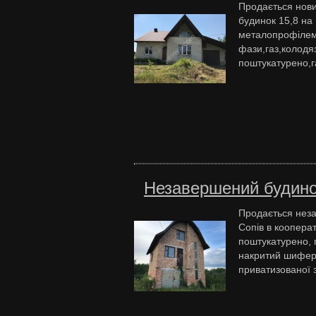
Продається нов
будинок 15,8 на 
металопрофілем,
фази,газ,колодяз
поштукатурено,га
Незавершений будинок
Продається неза
Сопів в кооперат
поштукатурено, 
накритий шиферо
приватизованої з