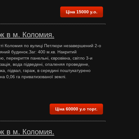
Ціна 15000 у.о.
к в м. Коломия.
сті Коломия по вулиці Петлюри незавершений 2-о
яний будинок.Заг: 400 м.кв. Накритий
, перекриття панельні, євровікна, світло 3-и
ізація, вода підведені, опаленяя проведене,
ка, підвал, гараж, в середині поштукатурено
 на 0,06 га приватизованої землі.
Ціна 60000 у.о торг.
к в м. Коломия.