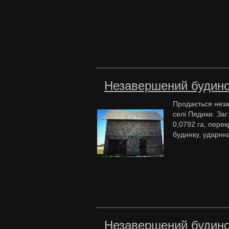
Незавершений будинок
Продається неза
селі Пядики. Заг
0,0792 га, пере
будинку, ударнна
Незавершений будинок