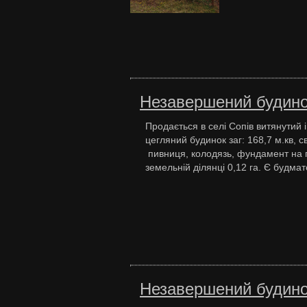
Незавершений будинок
Продається в селі Сопів витянутий
цегляний будинок заг: 168,7 м.кв, с
пивниця, колодязь, фундамент на 
земельній ділянці 0,12 га. Є будма
Незавершений будинок