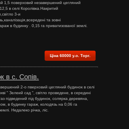
ий 1,5 поверховий незавершений цегляний
12,5 в селі Королівка.Накритий
світло 3-и
ь,каналізація,всередені та зовні
раж в будинку . 0,15 га приватизованої землі.
Ціна 60000 у.о. Торг.
 в с. Сопів.
вершений 2-о пверховий цегляний будинок в селі
иві " Зелеий сад ", світло проведене, в середині
газ підведений під будинок, солярка деревяна,
м, в будинку гараж, колодязь на 0,06 га
емлі. Недалеко річка, ліс.