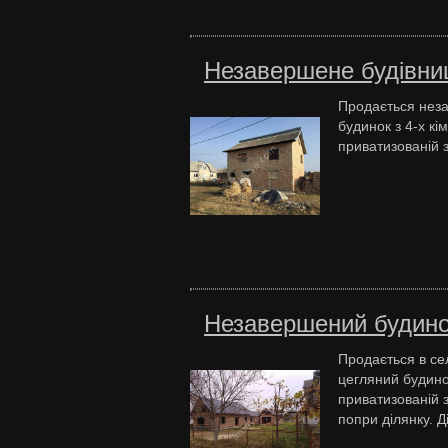
Незавершене будівниц
Продається неза
будинок з 4-х кі
приватизованій з
Незавершений будинок
Продається в се
цегляний будинок
приватизованій з
попри ділянку. 