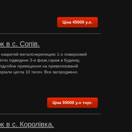
Ціна 45000 у.о.
 в c. Сопів.
 і накритий металочерепицею 1-о поверховий
вітло підведене 3-и фази,гараж в будинку,
підсобне приміщення на приватизованій
теріали цегла 10 тисяч. Все загороджено.
Ціна 55000 у.о торг.
 в с. Королівка.