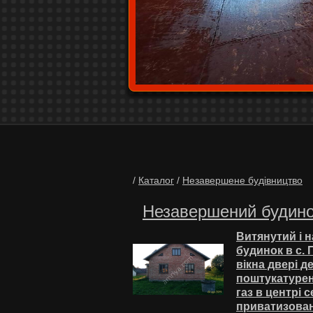
/
Каталог
/
Незавершене будівництво
Незавершений будинок
Витянутий і 
будинок в с. 
вікна двері д
поштукатурено
газ в центрі 
приватизовані