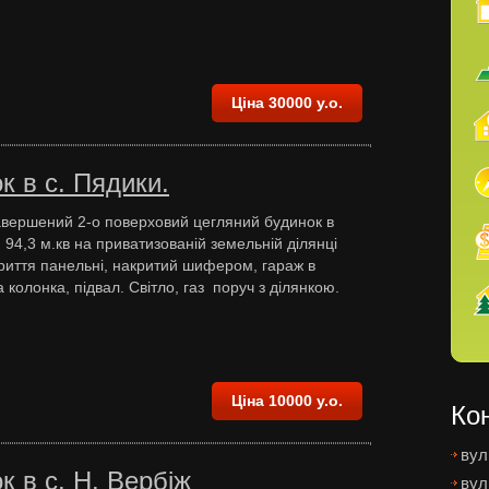
Ціна 30000 у.о.
 в c. Пядики.
вершений 2-о поверховий цегляний будинок в
: 94,3 м.кв на приватизованій земельній ділянці
криття панельні, накритий шифером, гараж в
 колонка, підвал. Світло, газ поруч з ділянкою.
Ціна 10000 у.о.
Ко
вул
 в с. Н. Вербіж
вул