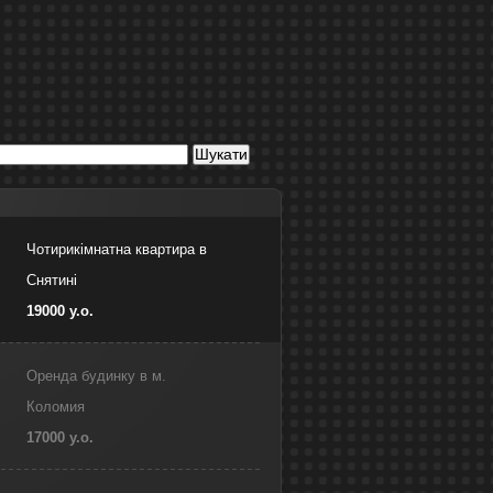
Чотирикімнатна квартира в
Снятині
19000 у.о.
Оренда будинку в м.
Коломия
17000 у.о.