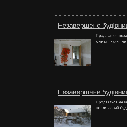
Незавершене будівни
Продається неза
кімнат і кухні, н
Незавершене будівни
Продається неза
на житловий буди