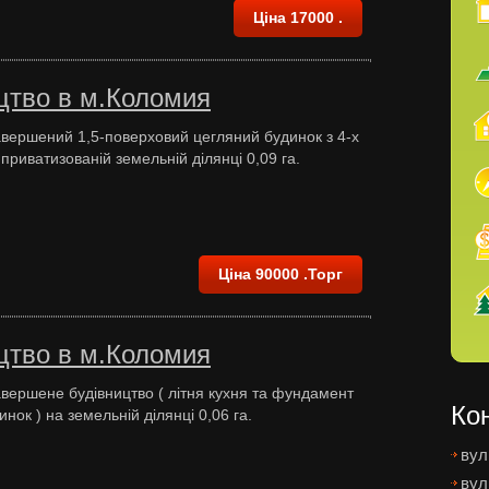
Ціна 17000 .
цтво в м.Коломия
вершений 1,5-поверховий цегляний будинок з 4-х
а приватизованій земельній ділянці 0,09 га.
Ціна 90000 .Торг
цтво в м.Коломия
вершене будівництво ( літня кухня та фундамент
Ко
нок ) на земельній ділянці 0,06 га.
вул
вул