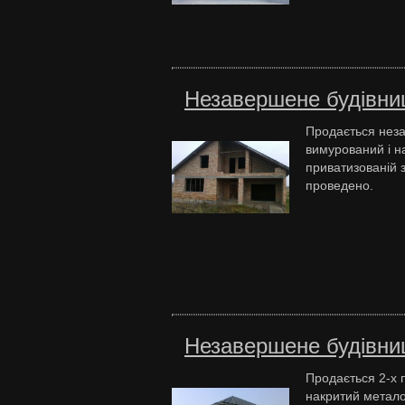
Незавершене будівниц
Продається неза
вимурований і н
приватизованій з
проведено.
Незавершене будівниц
Продається 2-х 
накритий метало