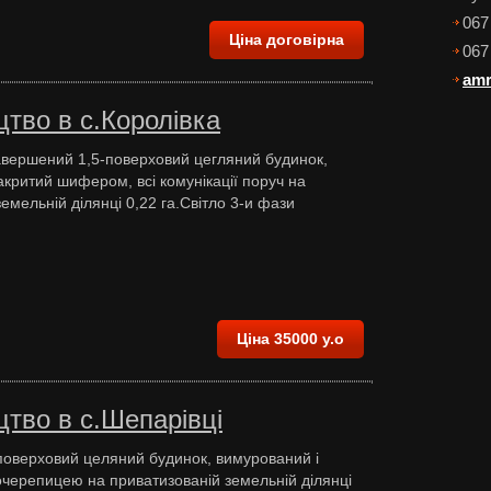
067
Ціна договірна
067
amr
тво в с.Королівка
вершений 1,5-поверховий цегляний будинок,
акритий шифером, всі комунікації поруч на
емельній ділянці 0,22 га.Світло 3-и фази
Ціна 35000 у.о
тво в с.Шепарівці
поверховий целяний будинок, вимурований і
черепицею на приватизованій земельній ділянці