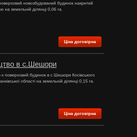
поверховий новозбудований будинок накритий
 на земельній ділянці 0,06 га.
Ціна договірна
цтво в с.Шешори
х поверховий будинок в с.Шешори Косівського
нківської області на земельній ділянці 0,15 га.
Ціна договірна