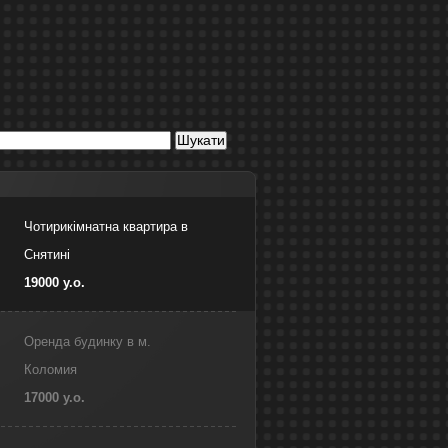
Чотирикімнатна квартира в
Снятині
19000 у.о.
Оренда будинку в м.
Коломия
17000 у.о.