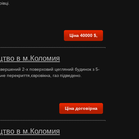
івці.
Ціна 40000 $,
цтво в м.Коломия
вершений 2-х поверховий цегляний будинок з 5-
ьне перекриття,євровікна, газ підведено.
Ціна договірна
цтво в м.Коломия