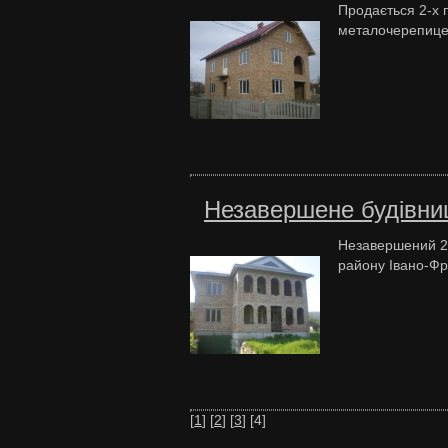
Продається 2-х 
металочерепицею
Незавершене будівни
Незавершений 2-
району Івано-Фра
[
1
] [
2
] [
3
] [4]