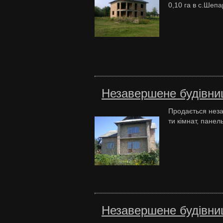
0,10 га в с.Шепар
Незавершене будівни
Продається неза
ти кімнат, панел
Незавершене будівни