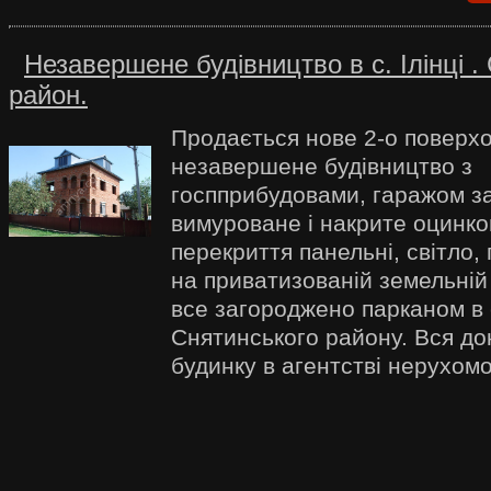
Незавершене будівництво в с. Ілінці .
район.
Продається нове 2-о поверх
незавершене будівництво з
госпприбудовами, гаражом заг
вимуроване і накрите оцинк
перекриття панельні, світло, 
на приватизованій земельній 
все загороджено парканом в с
Снятинського району. Вся до
будинку в агентстві нерухомо