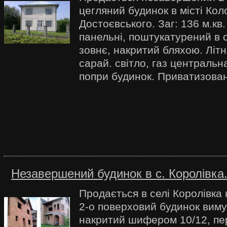
цегляний будинок в місті Кол
Достоєвського. Заг: 136 м.кв
панельні, поштукатурений в с
зовнє, накритий бляхою. Літн
сарай. світло, газ центральн
попри будинок. Приватизован
Незавершений будинок в с. Королівка
Продається в селі Королівк
2-о поверховий будинок виму
накритий шифером 10/12, пе