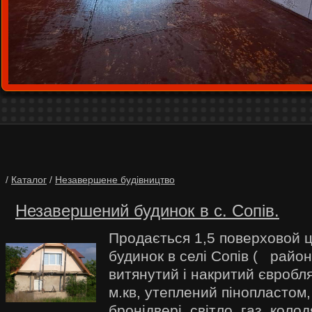
/
Каталог
/
Незавершене будівництво
Незавершений будинок в c. Сопів.
Продається 1,5 поверховой 
будинок в селі Сопів ( райо
витянутий і накритий євробл
м.кв, утеплений пінопластом,
бронідвері, світло, газ, коло