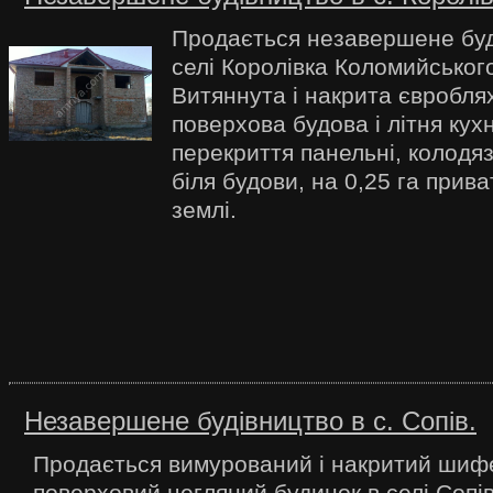
Продається незавершене буд
селі Королівка Коломийськог
Витяннута і накрита євробля
поверхова будова і літня кухн
перекриття панельні, колодязь
біля будови, на 0,25 га прив
землі.
Незавершене будівництво в с. Сопів.
Продається вимурований і накритий шиф
поверховий цегляний будинок в селі Сопів